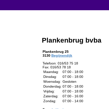
Plankenbrug bvba
Plankenbrug 25
3130
Begijnendijk
Telefoon:
016/53 75 18
Fax:
016/53 78 18
Maandag:
07:00 - 18:00
Dinsdag:
07:00 - 18:00
Woensdag:
Gesloten
Donderdag:
07:00 - 18:00
Vrijdag:
07:00 - 18:00
Zaterdag:
07:00 - 16:00
Zondag:
07:00 - 14:00