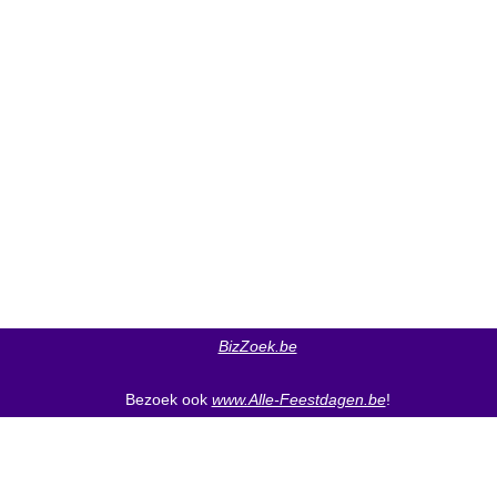
BizZoek.be
Bezoek ook
www.Alle-Feestdagen.be
!