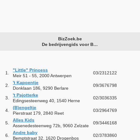
BizZoek.be
De bedrijvengids voor België
"Little" Princess
1.
03/2312122
Meir 51 - 55, 2000 Antwerpen
't Kapoentje
2.
09/3676798
Donklaan 186, 9290 Berlare
't Pajotterke
3.
02/3036335
Edingsesteenweg 40, 1540 Herne
(B)engeltje
4.
03/2964769
Pierstraat 179, 2840 Reet
Alles Kids
5.
09/3446168
Assenedesteenweg 72b, 9060 Zelzate
Andre baby
6.
02/3783860
Bemptstraat 32, 1620 Drogenbos